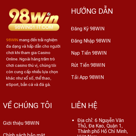
HƯỚNG DẪN
Đăng Ký 98WIN
98WIN
mang đến trải nghiệm
Đăng Nhập 98WIN
đa dạng và hấp dẫn cho người
Nạp Tiền 98WIN
chơi khi tham gia Casino
Online. Ngoài hàng trăm trò
Rút Tiền 98WIN
chơi casino thú vị, chúng tôi
còn cung cấp nhiều lựa chọn
Tải App 98WIN
khác như xổ số, thể thao,
eSport, bắn cá và đá gà.
VỀ CHÚNG TÔI
LIÊN HỆ
Địa chỉ:
6 Nguyễn Văn
Giới thiệu 98WIN
Thủ, Đa Kao, Quận 1,
Thành phố Hồ Chí Minh,
Chính sách bảo mật