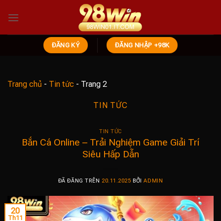
Chuyển
đến
nội
dung
ĐĂNG KÝ
ĐĂNG NHẬP +98K
Trang chủ
-
Tin tức
-
Trang 2
TIN TỨC
TIN TỨC
Bắn Cá Online – Trải Nghiệm Game Giải Trí
Siêu Hấp Dẫn
ĐÃ ĐĂNG TRÊN
20.11.2025
BỞI
ADMIN
20
Th11