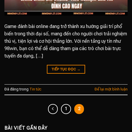
Game đánh bài online đang trở thành xu hướng giải trí phổ
biến trong thời đại số, mang đến cho người chơi trải nghiệm
thú vị, tiện lợi và cơ hội thắng lớn. Với nền tảng uy tín như
98win, bạn có thể dễ dàng tham gia các trò chơi bài trực
tuyến đa dạng, […]
TIẾP TỤC ĐỌC
→
Đã đăng trong
Tin tức
Để lại một bình luận
1
2
BÀI VIẾT GẦN ĐÂY