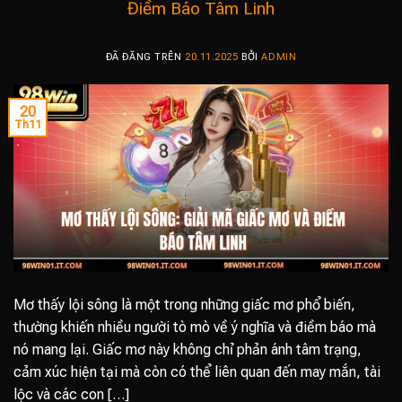
Điềm Báo Tâm Linh
ĐÃ ĐĂNG TRÊN
20.11.2025
BỞI
ADMIN
20
Th11
Mơ thấy lội sông là một trong những giấc mơ phổ biến,
thường khiến nhiều người tò mò về ý nghĩa và điềm báo mà
nó mang lại. Giấc mơ này không chỉ phản ánh tâm trạng,
cảm xúc hiện tại mà còn có thể liên quan đến may mắn, tài
lộc và các con […]