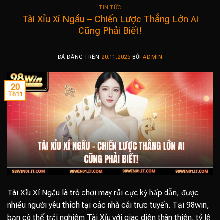
TIN TỨC
Tài Xỉu Xí Ngầu – Chiến Lược Thắng Lớn Ai
Cũng Phải Biết!
ĐÃ ĐĂNG TRÊN
20.11.2025
BỞI
ADMIN
20
Th11
Tài Xỉu Xí Ngầu là trò chơi may rủi cực kỳ hấp dẫn, được
nhiều người yêu thích tại các nhà cái trực tuyến. Tại 98win,
bạn có thể trải nghiệm Tài Xỉu với giao diện thân thiện, tỷ lệ