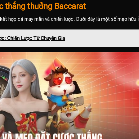
ợc thắng thưởng Baccarat
 kết hợp cả may mắn và chiến lược. Dưới đây là một số mẹo hữu í
ợc: Chiến Lược Từ Chuyên Gia