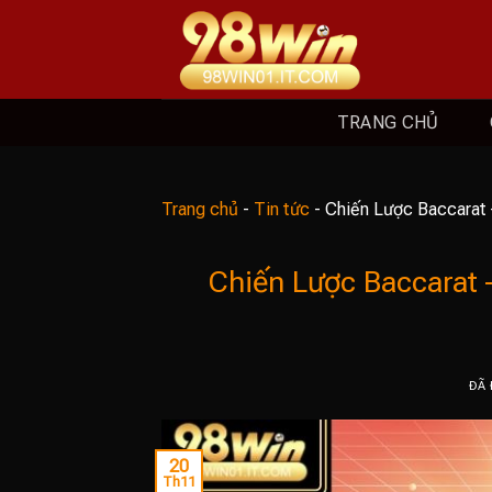
Chuyển
đến
nội
dung
TRANG CHỦ
Trang chủ
-
Tin tức
-
Chiến Lược Baccarat
Chiến Lược Baccarat
ĐÃ
20
Th11