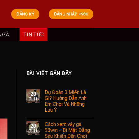
ĐĂNG KÝ
ĐĂNG NHẬP +98K
Á GÀ
TIN TỨC
BÀI VIẾT GẦN ĐÂY
Dự Đoán 3 Miền Là
20
Gì? Hướng Dẫn Anh
Th11
Em Chơi Và Những
Lưu Ý
Cách xem vảy gà
20
98win – Bí Mật Đằng
Th11
Sau Khiến Dân Chơi