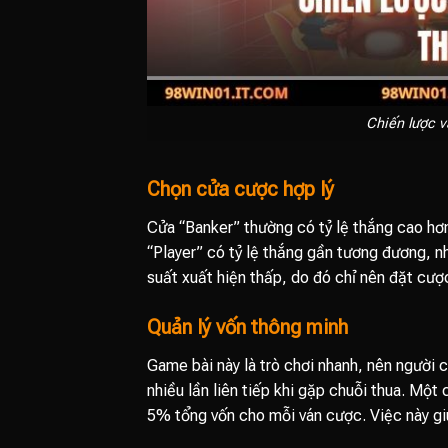
Chiến lược 
Chọn cửa cược hợp lý
Cửa “Banker” thường có tỷ lệ thắng cao hơ
“Player” có tỷ lệ thắng gần tương đương, nh
suất xuất hiện thấp, do đó chỉ nên đặt cượ
Quản lý vốn thông minh
Game bài này là trò chơi nhanh, nên người 
nhiều lần liên tiếp khi gặp chuỗi thua. Một
5% tổng vốn cho mỗi ván cược. Việc này giúp 