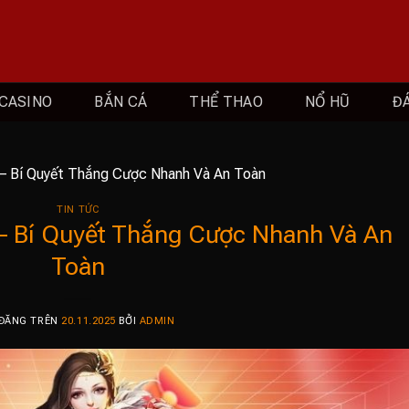
CASINO
BẮN CÁ
THỂ THAO
NỔ HŨ
Đ
 – Bí Quyết Thắng Cược Nhanh Và An Toàn
TIN TỨC
 – Bí Quyết Thắng Cược Nhanh Và An
Toàn
 ĐĂNG TRÊN
20.11.2025
BỞI
ADMIN