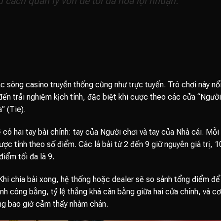
 cách quản lý vốn để tối đa hóa lợi nhuận.
ác sòng casino truyền thống cũng như trực tuyến. Trò chơi này nổ
đến trải nghiệm kịch tính, đặc biệt khi cược theo các cửa “Người
” (Tie).
ó hai tay bài chính: tay của Người chơi và tay của Nhà cái. Mỗi 
được tính theo số điểm. Các lá bài từ 2 đến 9 giữ nguyên giá trị, 1
điểm tối đa là 9.
 Khi chia bài xong, hệ thống hoặc dealer sẽ so sánh tổng điểm để
tính công bằng, tỷ lệ thắng khá cân bằng giữa hai cửa chính, và cơ
ng bao giờ cảm thấy nhàm chán.