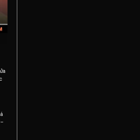
Cửa
c
uá
1–