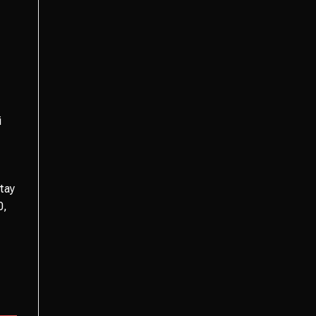
i
tay
0,