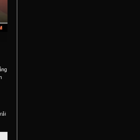
gắng
n
rải