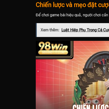
Chiến lược và mẹo đặt cư
Để chơi game bài hiệu quả, người chơi cần
Xem thêm:
Luật Hiệp Phụ Trong Cá Cư